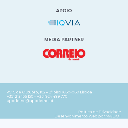
APOIO
MEDIA PARTNER
Av. 5 de Outubro, 102 – 2º piso 1050-060 Lisboa
+351 213 156 150
–
+351 924 489 770
apodemo@apodemo.pt
Política de Privacidade
Desenvolvimento Web
por MAIDOT